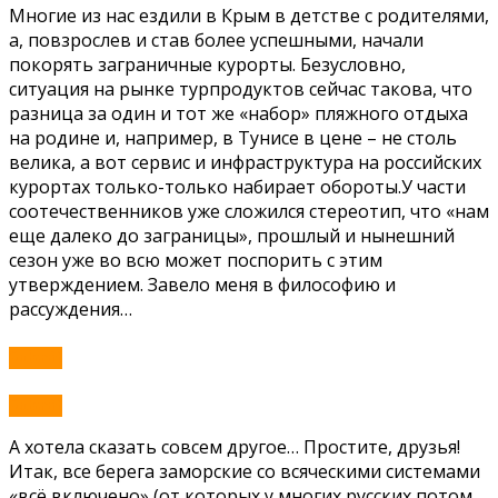
Многие из нас ездили в Крым в детстве с родителями,
а, повзрослев и став более успешными, начали
покорять заграничные курорты. Безусловно,
ситуация на рынке турпродуктов сейчас такова, что
разница за один и тот же «набор» пляжного отдыха
на родине и, например, в Тунисе в цене – не столь
велика, а вот сервис и инфраструктура на российских
курортах только-только набирает обороты.У части
соотечественников уже сложился стереотип, что «нам
еще далеко до заграницы», прошлый и нынешний
сезон уже во всю может поспорить с этим
утверждением. Завело меня в философию и
рассуждения…
Submit
Submit
А хотела сказать совсем другое… Простите, друзья!
Итак, все берега заморские со всяческими системами
«всё включено» (от которых у многих русских потом