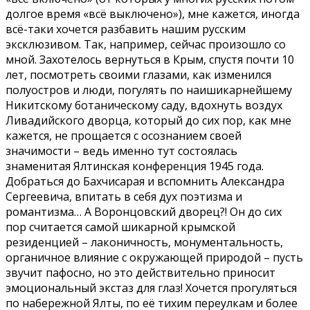
долгое время «всё выключено»), мне кажется, иногда
всё-таки хочется разбавить нашим русским
эксклюзивом. Так, например, сейчас произошло со
мной. Захотелось вернуться в Крым, спустя почти 10
лет, посмотреть своими глазами, как изменился
полуостров и люди, погулять по наишикарнейшему
Никитскому ботаническому саду, вдохнуть воздух
Ливадийского дворца, который до сих пор, как мне
кажется, не прощается с осознанием своей
значимости – ведь именно тут состоялась
знаменитая Ялтинская конференция 1945 года.
Добраться до Бахчисарая и вспомнить Александра
Сергеевича, впитать в себя дух поэтизма и
романтизма… А Воронцовский дворец?! Он до сих
пор считается самой шикарной крымской
резиденцией – лаконичность, монументальность,
органичное влияние с окружающей природой – пусть
звучит пафосно, но это действительно приносит
эмоциональный экстаз для глаз! Хочется прогуляться
по набережной Ялты, по её тихим переулкам и более