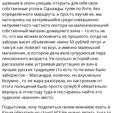
шумным в сезон улицам, открыть для себя свои
собственные уголки. Однажды, гуляя по Ялте, без
определённого маршрута, а просто изучая её, мы
наткнулись на затерявшийся среди совершенно
неприметного частного сектора на малюююсенький
собственный магазин домашнего вина – то есть не
то, что мы можем вспомнить из прошлого, когда на
заборах висит объявление «вино 50 рублей литр» и
там уж как повезёт на вкус, а именно маленький
магазинчик, в котором дела вела супружеская пара
пенсионного возраста. Уж сколько историй они
рассказали нам, устраивая дегустацию их вин в
лучших русских традициях (то есть то ли вино было
забористое – Массандра, конечно, но вкусненько
безумно , то ли жара разогрела, но настроение от
этого посещения было просто супер!) Я обязательно
вернусь в этом году туда и постараюсь найти это
чудесное «винное» место.
Подытожив, хочу поделиться своим мнением: ехать в
Крым обязательно стоит! НО! Не нужно лететь туда за