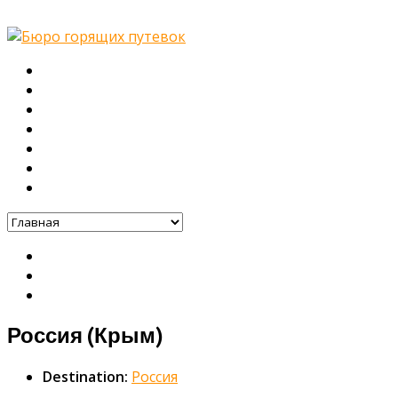
Главная
О нас
Туры
Подбор тура
Заметки путешественника
Галерея
Контакты
Россия (Крым)
Destination:
Россия