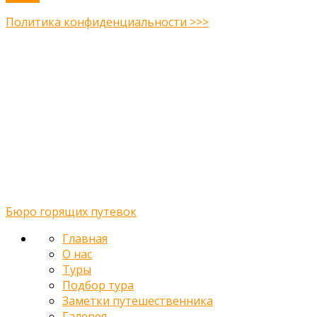
Политика конфиденциальности >>>
Midway Theme © 2026
Главная
О нас
Туры
Подбор тура
Заметки путешественника
Галерея
Контакты
Бюро горящих путевок
Главная
О нас
Туры
Подбор тура
Заметки путешественника
Галерея