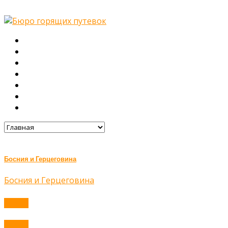
Главная
О нас
Туры
Подбор тура
Заметки путешественника
Галерея
Контакты
Босния и Герцеговина
Босния и Герцеговина
Submit
Submit