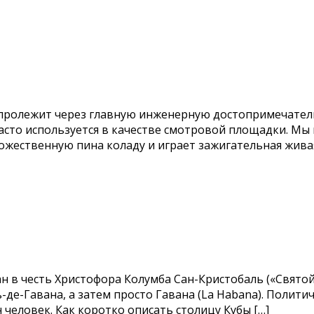
пролежит через главную инженерную достопримечательн
часто используется в качестве смотровой площадки. Мы
божественную пина коладу и играет зажигательная жив
ан в честь Христофора Колумба Сан-Кристобаль («Святой
де-Гавана, а затем просто Гавана (La Habana). Полити
 человек. Как коротко описать столицу Кубы […]