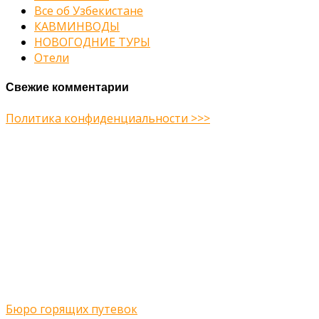
Все об Узбекистане
КАВМИНВОДЫ
НОВОГОДНИЕ ТУРЫ
Отели
Свежие комментарии
Политика конфиденциальности >>>
Midway Theme © 2026
Главная
О нас
Туры
Подбор тура
Заметки путешественника
Галерея
Контакты
Бюро горящих путевок