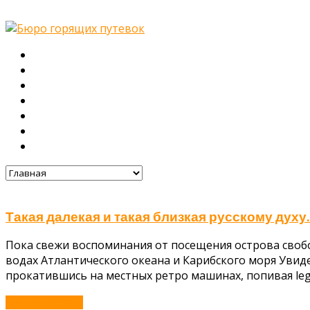
Главная
О нас
Туры
Подбор тура
Заметки путешественника
Галерея
Контакты
Такая далекая и такая близкая русскому духу
Пока свежи воспоминания от посещения острова свобо
водах Атлантического океана и Карибского моря Увид
прокатившись на местных ретро машинах, попивая lege
Читать далее...