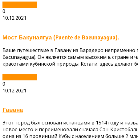
Читать далее...
0
10.12.2021
Мост Бакунаягуа (Puente de Bacunayagua).
Ваше путешествие в Гавану из Варадеро непременно 
Bacunayagua). Он является самым высоким в стране и 
красотами кубинской природы. Кстати, здесь делают 
Читать далее...
0
10.12.2021
Гавана
Этот город был основан испанцами в 1514 году и назв
новое место и переименовали сначала Сан-Кристобаль-
одна из 16 провинций Кубы с населением больше 2 млн