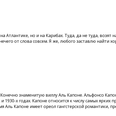
а Атлантике, но и на Карибах. Туда, да не туда, возят 
нечего от слова совсем. Я же, любого заставлю найти х
? Конечно знаменитую виллу Аль Капоне. Альфонсо Кап
 и 1930-х годах. Капоне относится к числу самых ярких
я Аль Капоне имеет ореол гангстерской романтики, про