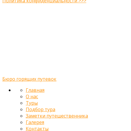
Политика конфиденциальности >>>
Midway Theme © 2026
Главная
О нас
Туры
Подбор тура
Заметки путешественника
Галерея
Контакты
Бюро горящих путевок
Главная
О нас
Туры
Подбор тура
Заметки путешественника
Галерея
Контакты