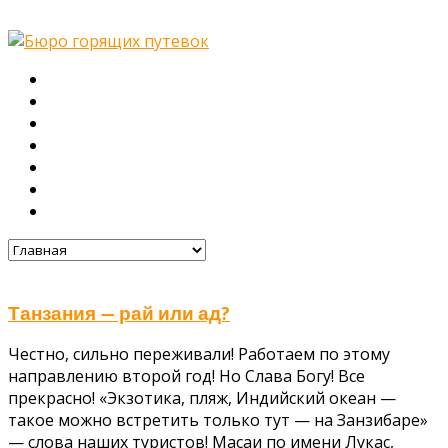
Главная
О нас
Туры
Подбор тура
Заметки путешественника
Галерея
Контакты
Танзания — рай или ад?
Честно, сильно переживали! Работаем по этому
направлению второй год! Но Слава Богу! Все
прекрасно! «Экзотика, пляж, Индийский океан —
такое можно встретить только тут — на Занзибаре»
— слова наших туристов! Масаи по имени Лукас,