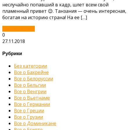
неслучайно попавший в кадр, шлет всем свой
пламенный привет 😉. Танзания — очень интересная,
богатая на историю страна! На ее […]
Читать далее...
0
27.11.2018
Рубрики
Без категории
Все о Бахрейне
Все о Белоруссии
Все о Бельгии
Все о Венгрии
Все о Вьетнаме
Все о Германии
Все о Греции
Все о Грузии
Все о Доминикане
Все о Египте