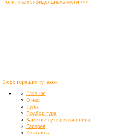
Политика конфиденциальности >>>
Midway Theme © 2026
Главная
О нас
Туры
Подбор тура
Заметки путешественника
Галерея
Контакты
Бюро горящих путевок
Главная
О нас
Туры
Подбор тура
Заметки путешественника
Галерея
Контакты