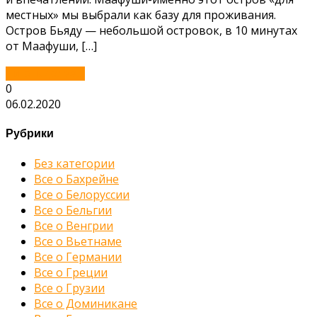
местных» мы выбрали как базу для проживания.
Остров Бьяду — небольшой островок, в 10 минутах
от Маафуши, […]
Читать далее...
0
06.02.2020
Рубрики
Без категории
Все о Бахрейне
Все о Белоруссии
Все о Бельгии
Все о Венгрии
Все о Вьетнаме
Все о Германии
Все о Греции
Все о Грузии
Все о Доминикане