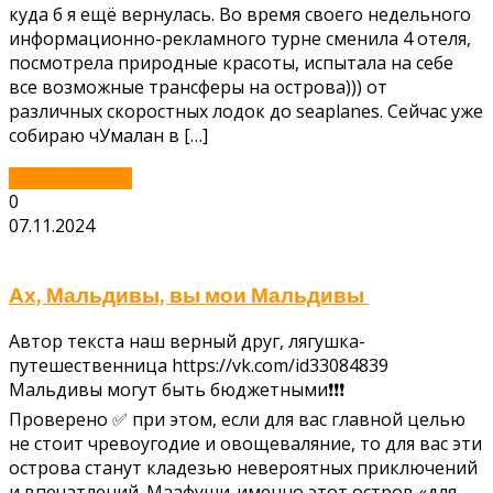
куда б я ещё вернулась. Во время своего недельного
информационно-рекламного турне сменила 4 отеля,
посмотрела природные красоты, испытала на себе
все возможные трансферы на острова))) от
различных скоростных лодок до seaplanes. Сейчас уже
собираю чУмалан в […]
Читать далее...
0
07.11.2024
Ах, Мальдивы, вы мои Мальдивы
Автор текста наш верный друг, лягушка-
путешественница https://vk.com/id33084839
Мальдивы могут быть бюджетными❗❗❗
Проверено ✅ при этом, если для вас главной целью
не стоит чревоугодие и овощеваляние, то для вас эти
острова станут кладезью невероятных приключений
и впечатлений. Маафуши-именно этот остров «для