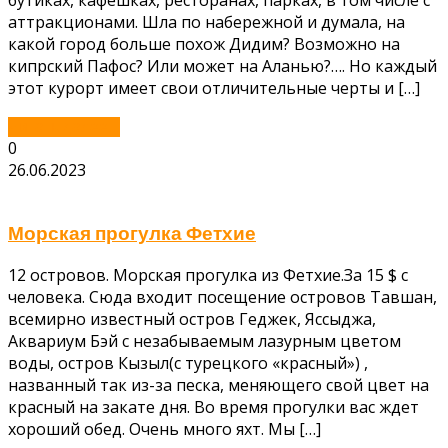
бутиках, кафешках, ресторанах, парках, в том числе с
аттракционами. Шла по набережной и думала, на
какой город больше похож Дидим? Возможно на
кипрский Пафос? Или может на Аланью?…. Но каждый
этот курорт имеет свои отличительные черты и […]
Читать далее...
0
26.06.2023
Морская прогулка Фетхие
12 островов. Морская прогулка из Фетхие.За 15 $ с
человека. Сюда входит посещение островов Тавшан,
всемирно известный остров Геджек, Яссыджа,
Аквариум Бэй с незабываемым лазурным цветом
воды, остров Кызыл(с турецкого «красный») ,
названный так из-за песка, меняющего свой цвет на
красный на закате дня. Во время прогулки вас ждет
хороший обед. Очень много яхт. Мы […]