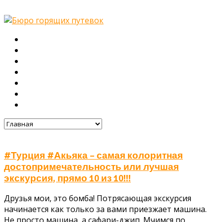
Главная
О нас
Туры
Подбор тура
Заметки путешественника
Галерея
Контакты
#Турция #Акьяка – самая колоритная
достопримечательность или лучшая
экскурсия, прямо 10 из 10!!!
Друзья мои, это бомба! Потрясающая экскурсия
начинается как только за вами приезжает машина.
Не просто машина, а сафари-джип. Мчимся по