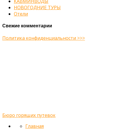
КАВМИНВОДЫ
НОВОГОДНИЕ ТУРЫ
Отели
Свежие комментарии
Политика конфиденциальности >>>
Midway Theme © 2026
Главная
О нас
Туры
Подбор тура
Заметки путешественника
Галерея
Контакты
Бюро горящих путевок
Главная