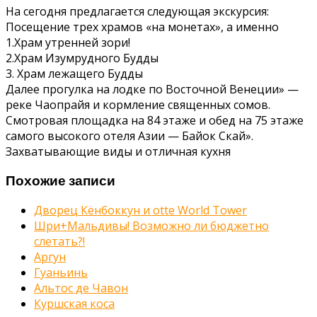
На сегодня предлагается следующая экскурсия:
Посещение трех храмов «на монетах», а именно
1.Храм утренней зори!
2.Храм Изумрудного Будды
3. Храм лежащего Будды
Далее прогулка на лодке по Восточной Венеции» —
реке Чаопрайя и кормление священных сомов.
Смотровая площадка на 84 этаже и обед на 75 этаже
самого высокого отеля Азии — Байок Скай».
Захватывающие виды и отличная кухня
Похожие записи
Дворец Кёнбоккун и otte World Tower
Шри+Мальдивы! Возможно ли бюджетно
слетать?!
Аргун
Гуаньинь
Альтос де Чавон
Куршская коса