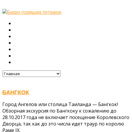
Главная
О нас
Туры
Подбор тура
Заметки путешественника
Галерея
Контакты
БАНГКОК
Город Ангелов или столица Таиланда — Бангкок!
Обзорная экскурсия по Бангкоку к сожалению до
28.10.2017 года не включает посещение Королевского
Дворца, так как до это числа идет траур по королю
Раме IX.