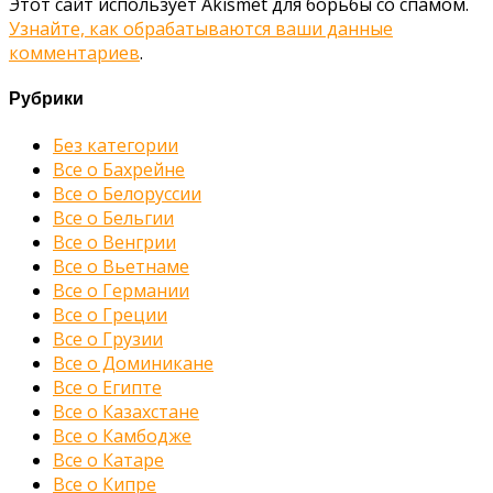
Этот сайт использует Akismet для борьбы со спамом.
Узнайте, как обрабатываются ваши данные
комментариев
.
Рубрики
Без категории
Все о Бахрейне
Все о Белоруссии
Все о Бельгии
Все о Венгрии
Все о Вьетнаме
Все о Германии
Все о Греции
Все о Грузии
Все о Доминикане
Все о Египте
Все о Казахстане
Все о Камбодже
Все о Катаре
Все о Кипре