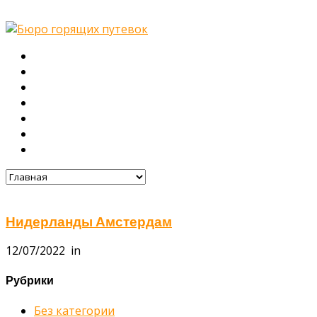
Главная
О нас
Туры
Подбор тура
Заметки путешественника
Галерея
Контакты
Нидерланды Амстердам
12/07/2022
in
Рубрики
Без категории