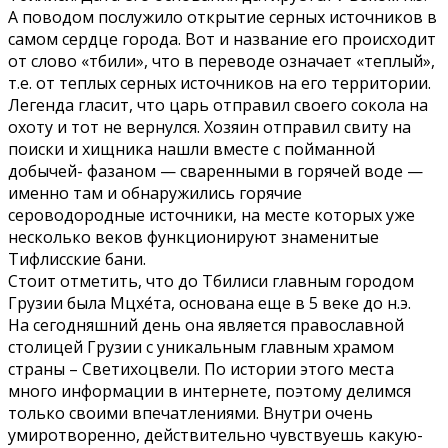
А поводом послужило открытие серных источников в
самом сердце города. Вот и название его происходит
от слово «тбили», что в переводе означает «теплый»,
т.е. от теплых серных источников на его территории.
Легенда гласит, что царь отправил своего сокола на
охоту и тот не вернулся. Хозяин отправил свиту на
поиски и хищника нашли вместе с пойманной
добычей- фазаном — сваренными в горячей воде —
именно там и обнаружились горячие
сероводородные источники, на месте которых уже
несколько веков функционируют знаменитые
Тифлисские бани.
Стоит отметить, что до Тбилиси главным городом
Грузии была Мцхе́та, основана еще в 5 веке до н.э.
На сегодняшний день она является православной
столицей Грузии с уникальным главным храмом
страны – Светихоцвели. По истории этого места
много информации в интернете, поэтому делимся
только своими впечатлениями. Внутри очень
умиротворенно, действительно чувствуешь какую-