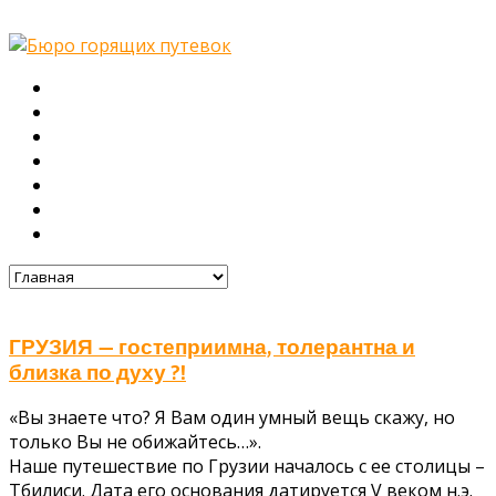
Главная
О нас
Туры
Подбор тура
Заметки путешественника
Галерея
Контакты
ГРУЗИЯ — гостеприимна, толерантна и
близка по духу ?!
«Вы знаете что? Я Вам один умный вещь скажу, но
только Вы не обижайтесь…».
Наше путешествие по Грузии началось с ее столицы –
Тбилиси. Дата его основания датируется V веком н.э.