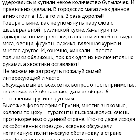
удержались и купили некое количество бутылочек. И
правильно сделали. В городских магазинах данное
вино стоит в 1,5, а то и в 2 раза дороже!!!
Говоря о вине, как не упомянуть пару слов о
шедевральной грузинской кухне. Хачапури по-
аджарски, по-мегрельски, шашлыки из любого вида
мяса, овощи, фрукты, аджика, вяленная хурма и
многое другое. И,конечно, хинкали – просто
пальчики оближешь, так как едят их исключительно
руками, а хвостики оставляют!
Не можем не затронуть пожалуй самый
интересующий и часто
обсуждаемый во всех сетях вопрос о гостеприимстве,
политической обстановке, да и вообще об
отношении грузин к русским.
Выложив фотографии с Грузии, многие знакомые,
коллеги по цеху – турагенты высказывались очень
противоречиво о данной стране. Кто-то даже исходя
из собственных поездок, всерьез обсуждали
негативную политическую обстановку в стране,
недоброжелательность к россиянам.