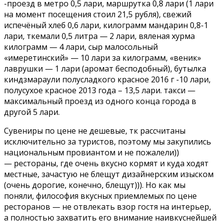
-проезд в метро 0,5 лари, маршрутка 0,8 лари (1 лари
на момент посещения стоил 21,5 рубля), свежий
испечёный хлеб 0,6 лари, килограмм мандарин 0,8-1
лари, ткемали 0,5 литра — 2 лари, вяленая хурма
килограмм — 4 лари, сыр малосольный
«имеретинский» — 10 лари за килограмм, «веник»
лаврушки — 1 лари (аромат бесподобный), бутылка
киндзмараули полусладкого красное 2016 г -10 лари,
полусухое красное 2013 года – 13,5 лари. такси —
максимальный проезд из одного конца города в
другой 5 лари.
Сувениры по цене не дешевые, тк рассчитаны
исключительно за туристов, поэтому мы закупились
национальным провиантом и не пожалели))
— рестораны, где очень вкусно кормят и куда ходят
местные, зачастую не блещут дизайнерским изыском
(очень дорогие, конечно, блещут))). Но как мы
поняли, философия вкусных приемлемых по цене
ресторанов — не отвлекать взор гостя на интерьер,
а полностью захватить его внимание наивкуснейшей