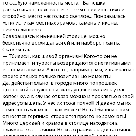
то особую намоленность места… Батюшка
рассказывает, поясняет всё о чем спросишь тихо и
спокойно, место настолько светлое… Понравилась
«стилистика» местных храмов : камень и иконы,
ничего лишнего.
Возвращаясь к нынешней столице, можно
бесконечно восхищаться ей или наоборот хаять.
Скажем так :
— Тбилиси , как живой организм! Кого-то он не
принимает, и туристы возвращаются с негативными
воспоминаниями. А кто-то, например мы, извлекли из
своего отдыха только позитивные моменты.
Да, действительно, в городе много попрошаек
цыганской наружности, жаждущих вымолить у вас
копеечку, а в случае отказа можно и проклятье в свой
адрес услышать. У нас их тоже полно!!! И давно мы их
сами «посылаем» кто как может! Но в Тбилиси к ним
относятся терпимо, стараются просто не замечать!
Много церквей и храмов в столице находятся в
плачевном состоянии. Но и сохранилось достаточное