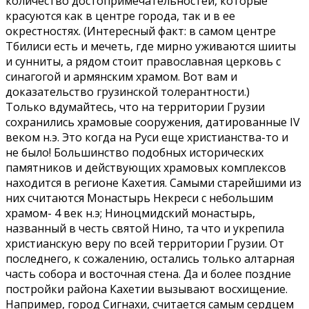
количество достопримечательностей, которые
красуются как в центре города, так и в ее
окрестностях. (Интересный факт: в самом центре
Тбилиси есть и мечеть, где мирно уживаются шииты
и сунниты, а рядом стоит православная церковь с
синагогой и армянским храмом. Вот вам и
доказательство грузинской толерантности.)
Только вдумайтесь, что на территории Грузии
сохранились храмовые сооружения, датированные IV
веком н.э. Это когда на Руси еще христианства-то и
не было! Большинство подобных исторических
памятников и действующих храмовых комплексов
находится в регионе Кахетия. Самыми старейшими из
них считаются Монастырь Некреси с небольшим
храмом- 4 век н.э; Ниноцмидский монастырь,
названный в честь святой Нино, та что и укрепила
христианскую веру по всей территории Грузии. От
последнего, к сожалению, остались только алтарная
часть собора и восточная стена. Да и более поздние
постройки района Кахетии вызывают восхищение.
Например, город Сигнахи, считается самым сердцем