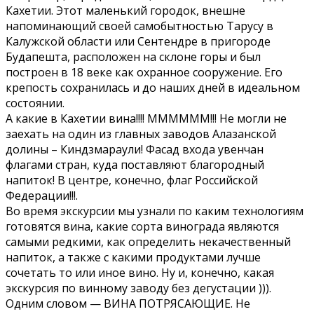
Кахетии. Этот маленький городок, внешне
напоминающий своей самобытностью Тарусу в
Калужской области или Сентендре в пригороде
Будапешта, расположен на склоне горы и был
построен в 18 веке как охранное сооружение. Его
крепость сохранилась и до наших дней в идеальном
состоянии.
А какие в Кахетии вина!!!! ММММММ!!! Не могли не
заехать на один из главных заводов Алазанской
долины – Киндзмараули! Фасад входа увенчан
флагами стран, куда поставляют благородный
напиток! В центре, конечно, флаг Российской
Федерации!!!.
Во время экскурсии мы узнали по каким технологиям
готовятся вина, какие сорта винограда являются
самыми редкими, как определить некачественный
напиток, а также с какими продуктами лучше
сочетать то или иное вино. Ну и, конечно, какая
экскурсия по винному заводу без дегустации ))).
Одним словом — ВИНА ПОТРЯСАЮЩИЕ. Не