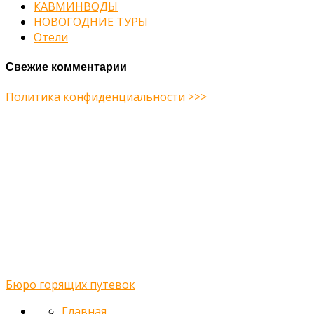
КАВМИНВОДЫ
НОВОГОДНИЕ ТУРЫ
Отели
Свежие комментарии
Политика конфиденциальности >>>
Midway Theme © 2026
Главная
О нас
Туры
Подбор тура
Заметки путешественника
Галерея
Контакты
Бюро горящих путевок
Главная