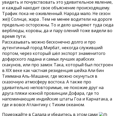
увидеть и почувствовать это удивительное явление,
и каждый находит свое объяснение происходящему.
Трафик пока не оживленный. Народа мало. Не сезон
же)) Солнце, жара . Тем не менее водители на дороге
предельно осторожны. То и дело шныряют туда сюда
верблюды, коровы, да и пару олений тоже видели во
время пути.
Рассказывать можно бесконечно долго и про
аутентичный город Мирбат, некогда служивший
портом, через который шёл экспорт знаменитого
дофарского ладана и самых лучших арабских
скакунов, или про замок Така, который был построен
в XIX веке как частная резиденция шейха Али бин
Тиммана Аль-Машани, где можно окунуться в
сказочную атмосферу востока. А также про
удивительно неповторимые, не похожие друг на
друга пляжи южной провинции Дофара, где то
напоминающие индийские штаты Гоа и Карнатака, а
где и вовсе Атлантику с Тихим океаном.
Приезжайте в Салала и убедитесь в этом сами