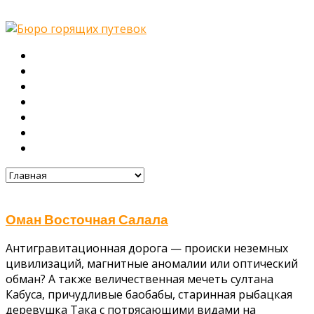
Главная
О нас
Туры
Подбор тура
Заметки путешественника
Галерея
Контакты
Оман Восточная Салала
Антигравитационная дорога — происки неземных
цивилизаций, магнитные аномалии или оптический
обман? А также величественная мечеть султана
Кабуса, причудливые баобабы, старинная рыбацкая
деревушка Така с потрясающими видами на