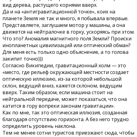
вид дерева, растущего корнями вверх.
Да и на «антигравитационной точке», коих на
планете Земля не так и много, я побывала впервые.
Представляете, заглушаем мотор у машины, а она
движется на нейтралочке в горку, ускоряясь при этом.
Что это? Аномалия магнитного поля Земли? Происки
инопланетных цивилизаций или оптический обман?
Для меня есть только одно объяснение, а то голова
закипит точно)))
Согласно Википедии, гравитационный холм — это
«место, где рельеф окружающей местности создает
оптическую иллюзию, из-за которой небольшой
склон, ведущий вниз, кажется склоном, ведущим
вверх. Таким образом, если машина стоит на
нейтральной передаче, может показаться, что она
катится в гору вопреки законам гравитации».
Как по мне, так это оптическая иллюзия, созданная
благодаря отсутствию горизонта. А без него трудно
определить уровень наклона.
Тем не менее сотни туристов приезжают сюда, чтобы