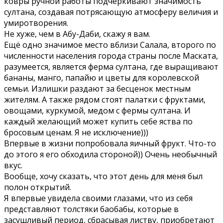
ковры ручной работы подчёркивают значимость
султана, создавая потрясающую атмосферу величия и
умиротворения.
Не хуже, чем в Абу-Даби, скажу я вам.
Ещё одно значимое место вблизи Салала, второго по
численности населения города страны после Маската,
разумеется, является ферма султана, где выращивают
бананы, манго, папайю и цветы для королевской
семьи. Излишки раздают за бесценок местным
жителям. А также рядом стоят палатки с фруктами,
овощами, куркумой, медом с фермы султана. И
каждый желающий может купить себе яства по
бросовым ценам. Я не исключение)))
Впервые в жизни попробовала яичный фрукт. Что-то
до этого я его обходила стороной)) Очень необычный
вкус.
Вообще, хочу сказать, что этот день для меня был
полон открытий.
Я впервые увидела своими глазами, что из себя
представляют толстяки баобабы, которые в
засушливый период, сбрасывая листву, приобретают