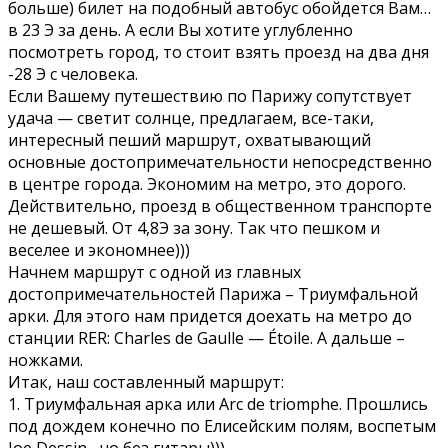
больше) билет на подобный автобус обойдется Вам…
в 23 Э за день. А если Вы хотите углубленно
посмотреть город, то стоит взять проезд на два дня
-28 Э с человека.
Если Вашему путешествию по Парижу сопутствует
удача — светит солнце, предлагаем, все-таки,
интересный пеший маршрут, охватывающий
основные достопримечательности непосредственно
в центре города. Экономим на метро, это дорого.
Действительно, проезд в общественном транспорте
не дешевый. От 4,8Э за зону. Так что пешком и
веселее и экономнее)))
Начнем маршрут с одной из главных
достопримечательностей Парижа – Триумфальной
арки. Для этого нам придется доехать на метро до
станции RER: Charles de Gaulle — Étoile. А дальше –
ножками.
Итак, наш составленный маршрут:
1. Триумфальная арка или Аrc de triomphe. Прошлись
под дождем конечно по Елисейским полям, воспетым