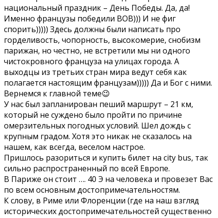
национальный праздник – День Победы. Да, да!
Именно французы победили ВОВ))) И не фиг
спорить))))) Здесь должны были написать про
горделивость, чопорность, высокомерие, снобизм
парижан, но честно, не встретили мы ни одного
чистокровного француза на улицах города. А
выходцы из третьих стран мира ведут себя как
полагается настоящим французам))))) Да и Бог с ними.
Вернемся к главной теме😉
У нас был запланирован пеший маршрут – 21 км,
который не суждено было пройти по причине
омерзительных погодных условий. Шел дождь с
крупным градом. Хотя это никак не сказалось на
нашем, как всегда, веселом настрое.
Пришлось разориться и купить билет на city bus, так
сильно распространенный по всей Европе.
В Париже он стоит …. 40 Э на человека и провезет Вас
по всем основным достопримечательностям.
К слову, в Риме или Флоренции (где на наш взгляд
исторических достопримечательностей существенно