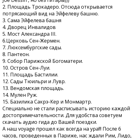
Joe Dessin , но без гитары)))
2. Площадь Трокадеро. Отсюда открывается
потрясающий вид на Эйфелеву башню.
3. Сама Эйфелева башня
4. Дворец Инвалидов
5. Мост Александра III.
6.Церковь Сен-Жермен.
7. Люксембургские сады.
8. Пантеон.
9. Собор Парижской Богоматери.
10. Остров Сен-Луи.
11. Площадь Бастилии.
12. Сады Тюильри и Лувр.
13. Вендомская площадь.
14. Мулен Руж.
15. Базилика Сакрэ-Кер и Монмартр.
Специально не стали расписывать историю каждой
достопримечательности. Для удобства советуем
скачать аудио гида до Вашей поездки.
А наш voyage прошел как всегда на ура!!! После 6
часов, проведенных в Париже, нас ждали Рим, Лидо,