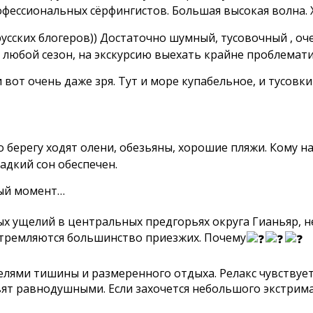
офессиональных сёрфингистов. Большая высокая волна. Х
усских блогеров)) Достаточно шумный, тусовочный , оч
 любой сезон, на экскурсию выехать крайне проблемати
 вот очень даже зря. Тут и море купабельное, и тусовк
берегу ходят олени, обезьяны, хорошие пляжи. Кому н
адкий сон обеспечен.
ый момент…
ых ущелий в центральных предгорьях округа Гианьяр, н
стремляются большинство приезжих. Почему
и тишины и размеренного отдыха. Релакс чувствуется 
вят равнодушными. Если захочется небольшого экстрима