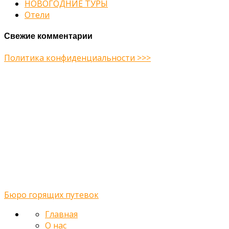
НОВОГОДНИЕ ТУРЫ
Отели
Свежие комментарии
Политика конфиденциальности >>>
Midway Theme © 2026
Главная
О нас
Туры
Подбор тура
Заметки путешественника
Галерея
Контакты
Бюро горящих путевок
Главная
О нас