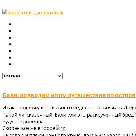
Главная
О нас
Туры
Подбор тура
Заметки путешественника
Галерея
Контакты
Бали: подводим итоги путешествия по остров
Итак, подвожу итоги своего недельного вояжа в Инд
Такой ли сказочный Бали или это раскрученный бред 
Буду откровенна.
Скорее все же второе
Видела я и пляжи намного круче, да и Убуд хваленный 