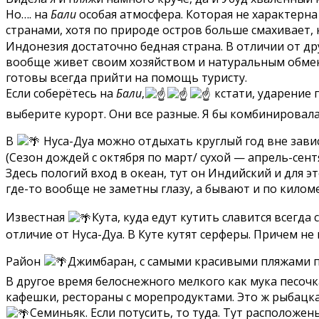
Но…. на
Бали
особая атмосфера. Которая не характерна
странами, хотя по природе остров больше смахивает,
Индонезия достаточно бедная страна. В отличии от др
вообще живет своим хозяйством и натуральным обме
готовы всегда прийти на помощь туристу.
Если соберётесь на
Бали
,
кстати, ударение п
выберите курорт. Они все разные. Я бы комбинировал
В
Нуса-Дуа можно отдыхать круглый год вне завис
(Сезон дождей с октября по март/ сухой — апрель-сент
Здесь пологий вход в океан, тут он Индийский и для 
где-то вообще не заметны глазу, а бывают и по килом
Известная
Кута, куда едут кутить славится всегд
отличие от Нуса-Дуа. В Куте кутят серферы. Причем не
Район
Джимбаран, с самыми красивыми пляжами п
В другое время белоснежного мелкого как мука песочк
кафешки, рестораны с морепродуктами. Это ж рыбацка
Семиньяк. Если потусить, то туда. Тут расположе