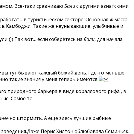
намом. Все-таки сравниваю
Бали
с другими азиатскими
аработать в туристическом секторе. Основная ж масса
 в Камбоджи. Такие же неунывающие, улыбчивые и
ли ))) Так вот… если соберётесь на
Бали
, для начала
иливы тут бывают каждый божий день. Где-то меньше
енно такие знания у меня теперь имеются
ого природного барьера в виде кораллового рифа , в
ные. Самое то.
сконечно штормить. А еще здесь лучшие рыбные
ые заведения.Даже Перис Хилтон облюбовала Семиньяк.