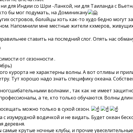
 ни для Индии со Шри -Ланкой, ни для Таиланда с Вьет
 кто бы мог подумать, на Доминикану
угих островов,
бали
йцы хоть как-то худо бедно могут з
ном. Напомнили мне местные жители кхмеров, живущих
равильнее ставить на последний слог. Опять нас обману
а
имости от сезонности .
ябрь)
этого курорта не характерны волны. А вот отливы и пр
етру. Тут хорошо надо знать специфику океана. Собств
а сногсшибательными волнами , так как не имеет защитн
 профессионалы, а те, кто только обучаются. Волны длин
осещать можно только в сухой сезон.
а с изумрудной водичкой и не видать. Будет океан бе
я деревня.
ны самые крутые ночные клубы, и прочие увеселительн