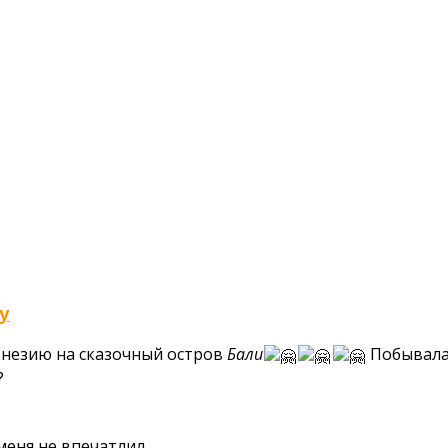
у
онезию на сказочный остров
Бали
Побывала 
?
меня не впечатлил.