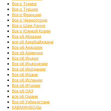
Все о Тунисе
Все о Турции
Все о Франции
Все о Черногории
Все о Шри Ланке
Все о Южной Корее
Все об Абхазии
все об Азербайджане
Все об Андорре
Все об Армении
Все об Индии
Все об Индонезии
Все об Иордании
Все об Иране
Все об Испании
Все об Италии
Все об ОАЭ
все об Омане
Все об Узбекистане
КАВМИНВОДЫ