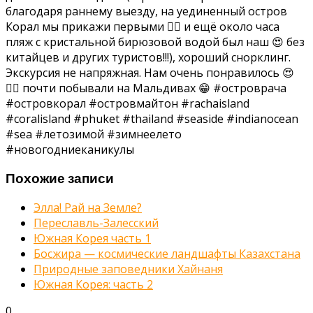
благодаря раннему выезду, на уединенный остров
Корал мы прикажи первыми 👍🏻 и ещё около часа
пляж с кристальной бирюзовой водой был наш 😍 без
китайцев и других туристов!!!), хороший снорклинг.
Экскурсия не напряжная. Нам очень понравилось 😍
👍🏻 почти побывали на Мальдивах 😁 #островрача
#островкорал #островмайтон #rachaisland
#coralisland #phuket #thailand #seaside #indianocean
#sea #летозимой #зимнеелето
#новогодниеканикулы
Похожие записи
Элла! Рай на Земле?
Переславль-Залесский
Южная Корея часть 1
Босжира — космические ландшафты Казахстана
Природные заповедники Хайнаня
Южная Корея: часть 2
0