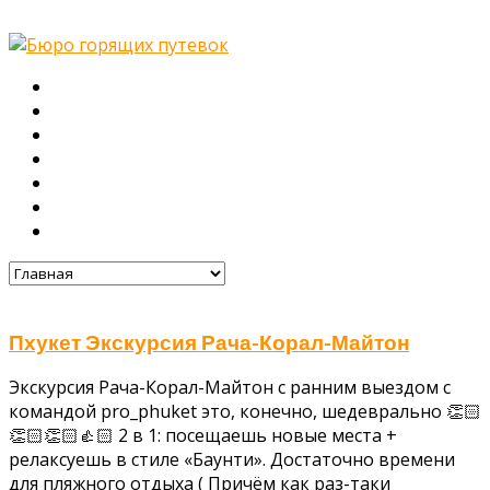
Главная
О нас
Туры
Подбор тура
Заметки путешественника
Галерея
Контакты
Пхукет Экскурсия Рача-Корал-Майтон
Экскурсия Рача-Корал-Майтон с ранним выездом с
командой pro_phuket это, конечно, шедеврально 👏🏻
👏🏻👏🏻👍🏻 2 в 1: посещаешь новые места +
релаксуешь в стиле «Баунти». Достаточно времени
для пляжного отдыха ( Причём как раз-таки