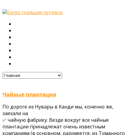
Главная
О нас
Туры
Подбор тура
Заметки путешественника
Галерея
Контакты
Чайные плантации
По дороге из Нувары в Канди мы, конечно же,
заехали на
✅ чайную фабрику. Везде вокруг все чайные
плантации принадлежат очень известным
компаниям (в основном, разумеется, из Туманного