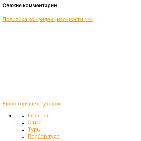
Свежие комментарии
Политика конфиденциальности >>>
Midway Theme © 2026
Главная
О нас
Туры
Подбор тура
Заметки путешественника
Галерея
Контакты
Бюро горящих путевок
Главная
О нас
Туры
Подбор тура