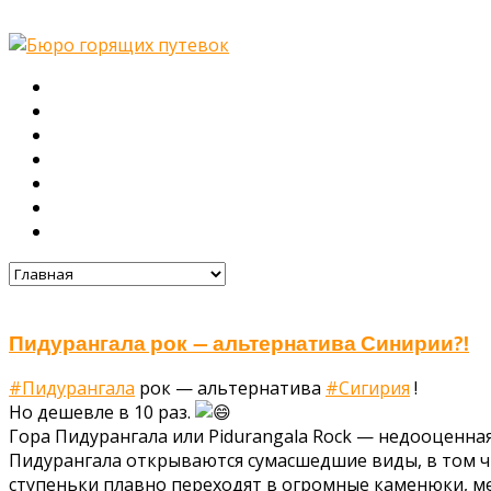
Главная
О нас
Туры
Подбор тура
Заметки путешественника
Галерея
Контакты
Пидурангала рок — альтернатива Синирии?!
#Пидурангала
рок — альтернатива
#Сигирия
!
Но дешевле в 10 раз.
Гора Пидурангала или Pidurangala Rock — недооценн
Пидурангала открываются сумасшедшие виды, в том чи
ступеньки плавно переходят в огромные каменюки, м