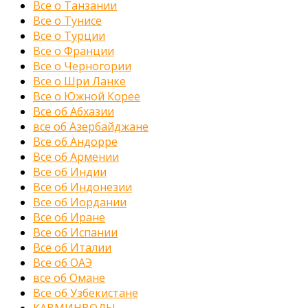
Все о Танзании
Все о Тунисе
Все о Турции
Все о Франции
Все о Черногории
Все о Шри Ланке
Все о Южной Корее
Все об Абхазии
все об Азербайджане
Все об Андорре
Все об Армении
Все об Индии
Все об Индонезии
Все об Иордании
Все об Иране
Все об Испании
Все об Италии
Все об ОАЭ
все об Омане
Все об Узбекистане