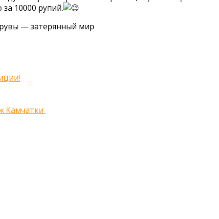
 за 10000 рупий.
арувы — затерянный мир
иции!
яж Камчатки