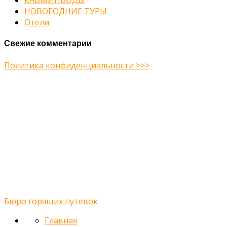
КАВМИНВОДЫ
НОВОГОДНИЕ ТУРЫ
Отели
Свежие комментарии
Политика конфиденциальности >>>
Midway Theme © 2026
Главная
О нас
Туры
Подбор тура
Заметки путешественника
Галерея
Контакты
Бюро горящих путевок
Главная