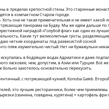
 в пределах крепостной стены. Это старинные монасты
одятся в компактном Старом городе.
. Хоть она не такая примечательная и не имеет какой-
отрясающая панорама на Будву. Мы же идём дальше по 
престижной наградой «Голубой флаг» как один из лучши
ельность. Какие тут великолепные гроты, разделяющие 
 даю четкие координаты: под развесистой сосной.
то пляж изумительно чистый. Нет ни бумажульки никако
и искупалась в бодрящих водах Адриатики и даже подпа
ого ласковее, чем, допустим, в Азии или Турции. Всё 
ж больно захотелось основательно перекусить.
ентичный, с потрясающей кухней, Konoba Galeb. Второ
телей, это лучшие ресторанчики, более чем приемлемы. 
вырезки (свинина, говядина, курятина) + картофель фри