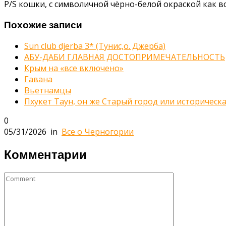
P/S кошки, с символичной чёрно-белой окраской как вс
Похожие записи
Sun club djerba 3* (Тунис,о. Джерба)
АБУ-ДАБИ ГЛАВНАЯ ДОСТОПРИМЕЧАТЕЛЬНОСТЬ
Крым на «все включено»
Гавана
Вьетнамцы
Пхукет Таун, он же Старый город или историческ
0
05/31/2026
in
Все о Черногории
Комментарии