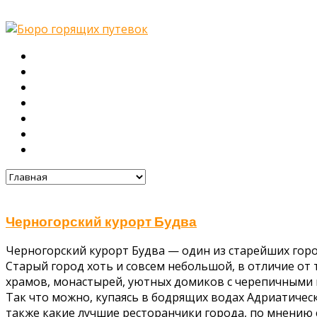
Главная
О нас
Туры
Подбор тура
Заметки путешественника
Галерея
Контакты
Черногорский курорт Будва
Черногорский курорт Будва — один из старейших гор
Старый город хоть и совсем небольшой, в отличие от
храмов, монастырей, уютных домиков с черепичными
Так что можно, купаясь в бодрящих водах Адриатичес
также какие лучшие ресторанчики города, по мнению