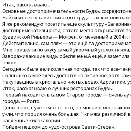
Итак, рассказываю…
Основные достопримечательности Будвы сосредоточены
Найти их не составит никакого труда, так как они нах
Я же рекомендую посетить ещё скульптуру «Балерина»
достопримечательности, с этого места открывается п
Будвинской Ривьеры — Могрен, отмеченный в 2004 г. 
Действительно, сам пляж — это ещё та достопримечат
Мне пришелся по вкусу самый укромный уголок пляжа,
Завораживающие виды обеспечены.А ещё, я заметила ч
пляже.
Сегодня ж была великолепная погода, так что всё-так
Солнышко в мае здесь достаточно активное, хотя намн
Накупавшись в кристально чистых водах Адриатики, у
Итак, рассказываю о лучших ресторанах Будвы.
Первый находится в самом Старом городе — очень аут
города, — Porto.
Цены в них, с учётом того, что, по мнению местных жи
учли, что порция очень большая: 1 кг мяса различной 
наеденные килокалории.
Пойдем пешком до чудо-острова Свети-Стефан.