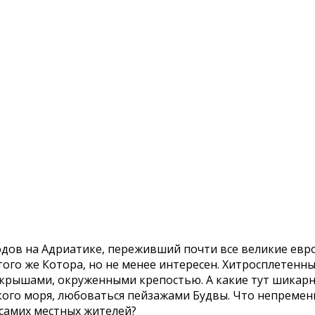
одов на Адриатике, переживший почти все великие евр
 того же Котора, но не менее интересен. Хитросплетен
 крышами, окруженными крепостью. А какие тут шикар
кого моря, любоваться пейзажами Будвы. Что непременн
 самих местных жителей?