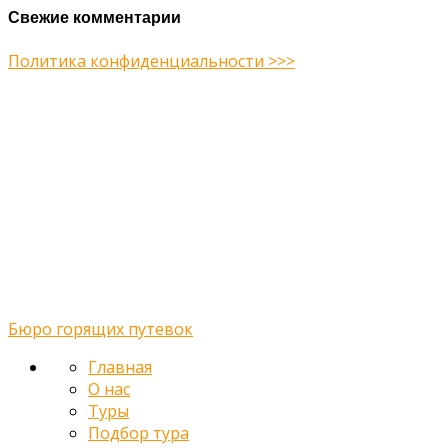
Свежие комментарии
Политика конфиденциальности >>>
Midway Theme © 2026
Главная
О нас
Туры
Подбор тура
Заметки путешественника
Галерея
Контакты
Бюро горящих путевок
Главная
О нас
Туры
Подбор тура