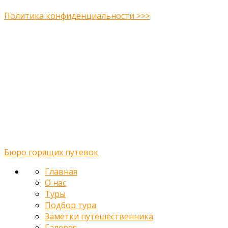
Политика конфиденциальности >>>
Midway Theme © 2026
Главная
О нас
Туры
Подбор тура
Заметки путешественника
Галерея
Контакты
Бюро горящих путевок
Главная
О нас
Туры
Подбор тура
Заметки путешественника
Галерея