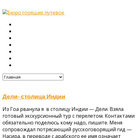
Главная
О нас
Туры
Подбор тура
Заметки путешественника
Галерея
Контакты
Дели- столица Индии
Из Гоа рванула я в столицу Индии — Дели. Взяла
готовый экскурсионный тур с перелетом. Контактами
обязательно поделюсь кому надо, пишите. Меня
сопровождал потрясающий русскоговорящий гид —
Насира, в переводе с арабского ее имя означает