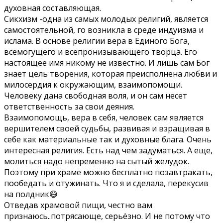
духовная составляющая.
Сикхизм -одна из самых молодых религий, является
самостоятельной, го возникла в среде индуизма и
ислама. В основе религии вера в Единого Бога,
всемогущего и всепронизывающего творца. Его
настоящее имя никому не известно. И лишь сам Бог
знает цель творения, которая преисполнена любви и
милосердия к окружающим, взаимопомощи.
Человеку дана свободная воля, и он сам несет
ответственность за свои деяния.
Взаимопомощь, вера в себя, человек сам является
вершителем своей судьбы, развивая и взращивая в
себе как материальные так и духовные блага. Очень
интересная религия. Есть над чем задуматься. А еще,
молиться надо непременно на сытый желудок.
Поэтому при храме можно бесплатно позавтракать,
пообедать и отужинать. Что я и сделала, перекусив
на полдник😄
Отведав храмовой пищи, честно вам
признаюсь..потрясающе, серьёзно. И не потому что