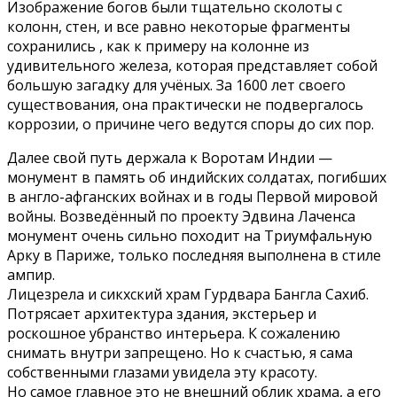
Изображение богов были тщательно сколоты с
колонн, стен, и все равно некоторые фрагменты
сохранились , как к примеру на колонне из
удивительного железа, которая представляет собой
большую загадку для учёных. За 1600 лет своего
существования, она практически не подвергалось
коррозии, о причине чего ведутся споры до сих пор.
Далее свой путь держала к Воротам Индии —
монумент в память об индийских солдатах, погибших
в англо-афганских войнах и в годы Первой мировой
войны. Возведённый по проекту Эдвина Лаченса
монумент очень сильно походит на Триумфальную
Арку в Париже, только последняя выполнена в стиле
ампир.
Лицезрела и сикхский храм Гурдвара Бангла Сахиб.
Потрясает архитектура здания, экстерьер и
роскошное убранство интерьера. К сожалению
снимать внутри запрещено. Но к счастью, я сама
собственными глазами увидела эту красоту.
Но самое главное это не внешний облик храма, а его