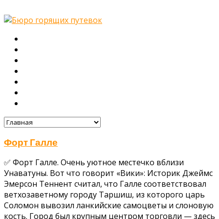
Главная
О нас
Туры
Подбор тура
Заметки путешественника
Галерея
Контакты
Форт Галле
✅ Форт Галле. Очень уютное местечко вблизи
Унаватуны. Вот что говорит «Вики»: Историк Джеймс
Эмерсон Теннент считал, что Галле соответствовал
ветхозаветному городу Таршиш, из которого царь
Соломон вывозил ланкийские самоцветы и слоновую
кость. Город был крупным центром торговли — здесь