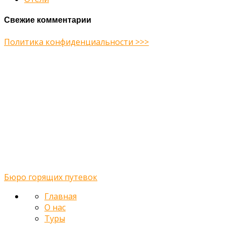
Свежие комментарии
Политика конфиденциальности >>>
Midway Theme © 2026
Главная
О нас
Туры
Подбор тура
Заметки путешественника
Галерея
Контакты
Бюро горящих путевок
Главная
О нас
Туры