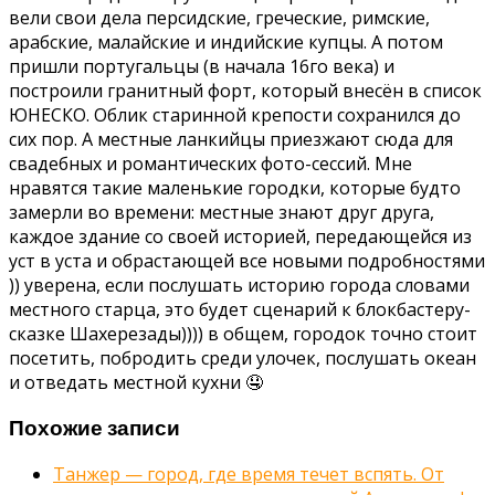
вели свои дела персидские, греческие, римские,
арабские, малайские и индийские купцы. А потом
пришли португальцы (в начала 16го века) и
построили гранитный форт, который внесён в список
ЮНЕСКО. Облик старинной крепости сохранился до
сих пор. А местные ланкийцы приезжают сюда для
свадебных и романтических фото-сессий. Мне
нравятся такие маленькие городки, которые будто
замерли во времени: местные знают друг друга,
каждое здание со своей историей, передающейся из
уст в уста и обрастающей все новыми подробностями
)) уверена, если послушать историю города словами
местного старца, это будет сценарий к блокбастеру-
сказке Шахерезады)))) в общем, городок точно стоит
посетить, побродить среди улочек, послушать океан
и отведать местной кухни 🤤
Похожие записи
Танжер — город, где время течет вспять. От