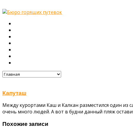
Главная
О нас
Туры
Подбор тура
Заметки путешественника
Галерея
Контакты
Капуташ
Между курортами Каш и Калкан разместился один из 
очень много людей. А вот в будни данный пляж остав
Похожие записи