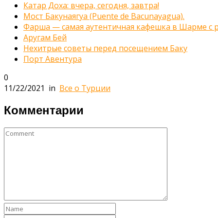
Катар Доха: вчера, сегодня, завтра!
Мост Бакунаягуа (Puente de Bacunayagua).
Фарша — самая аутентичная кафешка в Шарме с
Аругам Бей
Нехитрые советы перед посещением Баку
Порт Авентура
0
11/22/2021
in
Все о Турции
Комментарии