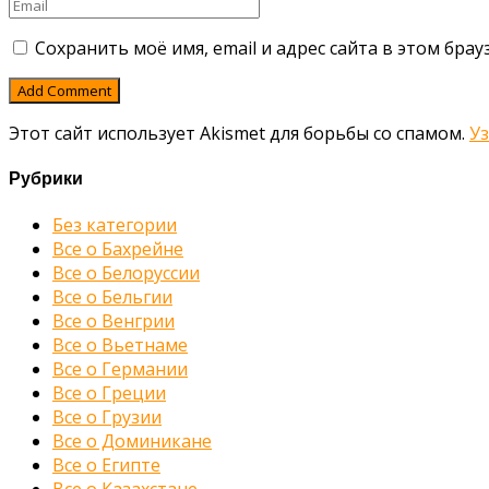
Сохранить моё имя, email и адрес сайта в этом бр
Этот сайт использует Akismet для борьбы со спамом.
У
Рубрики
Без категории
Все о Бахрейне
Все о Белоруссии
Все о Бельгии
Все о Венгрии
Все о Вьетнаме
Все о Германии
Все о Греции
Все о Грузии
Все о Доминикане
Все о Египте