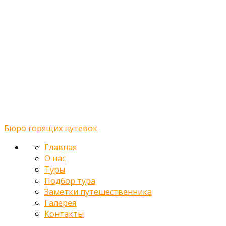
Midway Theme © 2026
Главная
О нас
Туры
Подбор тура
Заметки путешественника
Галерея
Контакты
Бюро горящих путевок
Главная
О нас
Туры
Подбор тура
Заметки путешественника
Галерея
Контакты