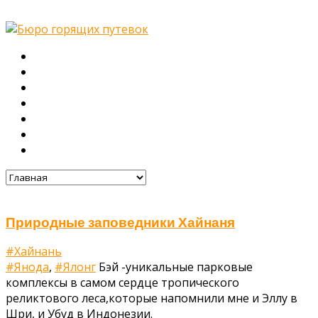
Главная
О нас
Туры
Подбор тура
Заметки путешественника
Галерея
Контакты
Природные заповедники Хайнаня
#Хайнань
#Янода
,
#Ялонг
Бэй -уникальные парковые
комплексы в самом сердце тропического
реликтового леса,которые напомнили мне и Эллу в
Шри, и Убуд в Индонезии.