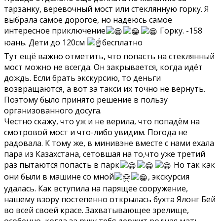
тарзанку, веревочный мост или стеклянную горку. Я
выбрала самое дорогое, но надеюсь самое
интересное приключение
Горку. -158
юань. Дети до 120см
бесплатно
Тут ещё важно отметить, что попасть на стеклянный
мост можно не всегда. Он закрывается, когда идёт
дождь. Если брать экскурсию, то деньги
возвращаются, а вот за такси их точно не вернуть.
Поэтому было принято решение в пользу
организованного досуга.
Честно скажу, что уж и не верила, что попадём на
смотровой мост и что-либо увидим. Погода не
радовала. К тому же, в минивэне вместе с нами ехала
пара из Казахстана, сетовшая на то,что уже третий
раз пытаются попасть в парк
Но так как
они были в машине со мной
, экскурсия
удалась. Как вступила на парящее сооружение,
нашему взору постепенно открылась бухта Ялонг Бей
во всей своей красе. Захватывающее зрелище,
особенно, когда за руку тебя держит родная мать,