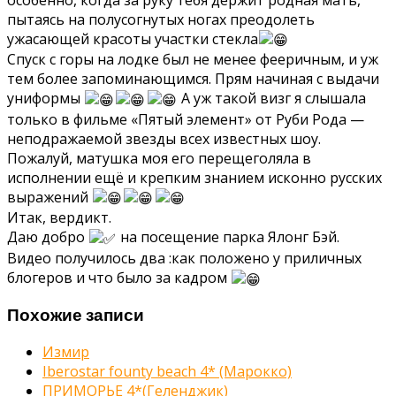
пытаясь на полусогнутых ногах преодолеть
ужасающей красоты участки стекла
Спуск с горы на лодке был не менее фееричным, и уж
тем более запоминающимся. Прям начиная с выдачи
униформы
А уж такой визг я слышала
только в фильме «Пятый элемент» от Руби Рода —
неподражаемой звезды всех известных шоу.
Пожалуй, матушка моя его перещеголяла в
исполнении ещё и крепким знанием исконно русских
выражений
Итак, вердикт.
Даю добро
на посещение парка Ялонг Бэй.
Видео получилось два :как положено у приличных
блогеров и что было за кадром
Похожие записи
Измир
Iberostar founty beach 4* (Марокко)
ПРИМОРЬЕ 4*(Геленджик)