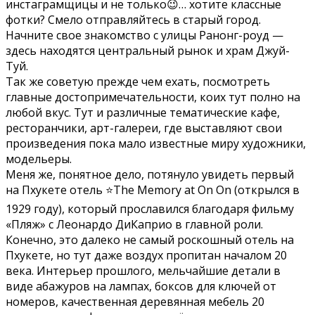
инстаграмщицы и не только😉… хотите классные
фотки? Смело отправляйтесь в старый город.
Начните свое знакомство с улицы Ранонг-роуд —
здесь находятся центральный рынок и храм Джуй-
Туй.
Так же советую прежде чем ехать, посмотреть
главные достопримечательности, коих тут полно на
любой вкус. Тут и различные тематические кафе,
ресторанчики, арт-галереи, где выставляют свои
произведения пока мало известные миру художники,
модельеры.
Меня же, понятное дело, потянуло увидеть первый
на Пхукете отель ⭐The Memory at On On (открылся в
1929 году), который прославился благодаря фильму
«Пляж» с Леонардо ДиКаприо в главной роли.
Конечно, это далеко не самый роскошный отель на
Пхукете, но тут даже воздух пропитан началом 20
века. Интерьер прошлого, мельчайшие детали в
виде абажуров на лампах, боксов для ключей от
номеров, качественная деревянная мебель 20