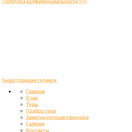
Политика конфиденциальности >>>
Midway Theme © 2026
Главная
О нас
Туры
Подбор тура
Заметки путешественника
Галерея
Контакты
Бюро горящих путевок
Главная
О нас
Туры
Подбор тура
Заметки путешественника
Галерея
Контакты