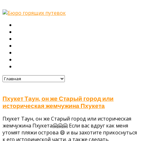
Главная
О нас
Туры
Подбор тура
Заметки путешественника
Галерея
Контакты
Пхукет Таун, он же Старый город или
историческая жемчужина Пхукета
Пхукет Таун, он же Старый город или историческая
жемчужина Пхукета🤗🤗🤗 Если вас вдруг как меня
утомят пляжи острова 😄 и вы захотите прикоснуться
к его исторической части, а также сделать