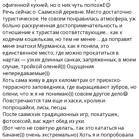
офигенной кухней, но о них чуть попозжЕ😉
Речь сейчас о Саамской деревне. Место достаточно
туристическое. Не совсем понравилась атмосфера, уж
больно раскрученная достопримечательность и
отношение к туристам соответствующие… как к
ходячим кошелькам, но тем не менее … да поправят
меня знатоки Мурманска, как я поняла, это
единственное место, где можно прокатиться в
нартах — узких длинных санках, запряженных, в моем
случае, тройкой оленей))) Ощущения
непередаваемые)))
Хоть сама живу в двух километрах от приокско-
террасного заповедника, где выращивают зубров, но
олени, что ж я не понимаю))) совсем другое дело😄
Повстречаются там еще и хаски, кролики-
попрошайки, лисы, песцы.
После саамских традиционных игр, покатушек,
фотосессий, вас ждет обед из ухи.
(Вот чего не советую делать, так это кататься на
банане))) очень экстремально) Хоть я и попробовала