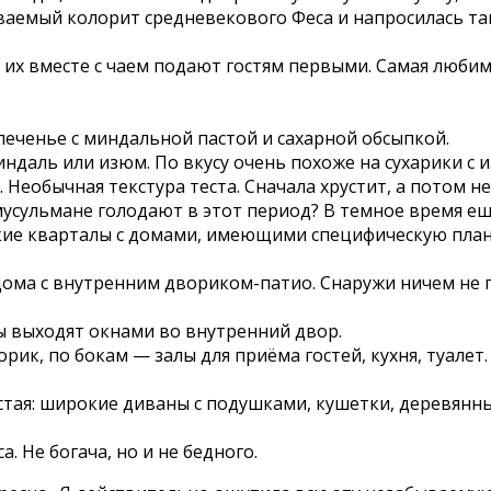
ваемый колорит средневекового Феса и напросилась так
 их вместе с чаем подают гостям первыми. Самая любим
печенье с миндальной пастой и сахарной обсыпкой.
индаль или изюм. По вкусу очень похоже на сухарики с 
Необычная текстура теста. Сначала хрустит, а потом не
 мусульмане голодают в этот период? В темное время еш
кие кварталы с домами, имеющими специфическую план
ма с внутренним двориком-патио. Снаружи ничем не п
ы выходят окнами во внутренний двор.
к, по бокам — залы для приёма гостей, кухня, туалет. 
стая: широкие диваны с подушками, кушетки, деревянн
. Не богача, но и не бедного.