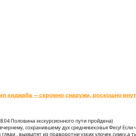
п хиджаба — скромно снаружи, роскошно внут
о 28.04 Половина экскурсионного пути пройдена)
вечернему, сохранившему дух средневековья Фесу! Если 
ляди , выхватят из подворотни узких улочек сумку,а ты