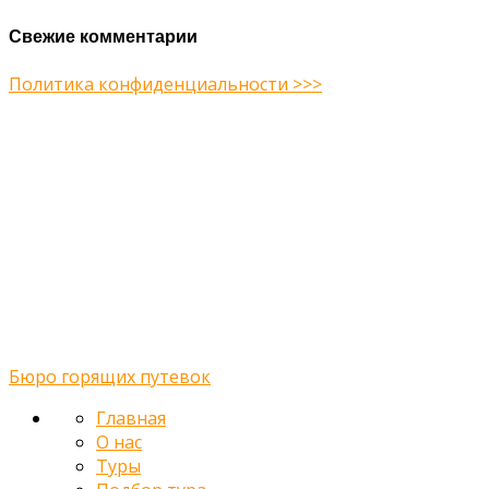
Свежие комментарии
Политика конфиденциальности >>>
Midway Theme © 2026
Главная
О нас
Туры
Подбор тура
Заметки путешественника
Галерея
Контакты
Бюро горящих путевок
Главная
О нас
Туры