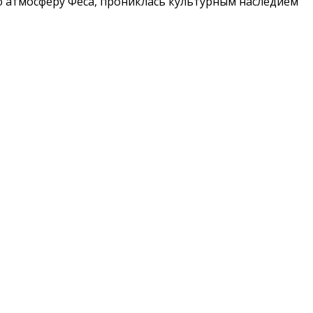
ую атмосферу Феса, прониклась культурным наследием