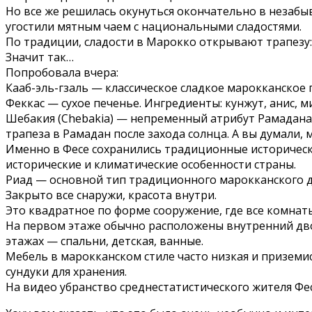
Но все же решилась окунуться окончательно в незабы
угостили мятным чаем с национальными сладостями.
По традиции, сладости в Марокко открывают трапезу:
Значит так…
Попробовала вчера:
Кааб-эль-гзаль — классическое сладкое марокканское 
Феккас — сухое печенье. Ингредиенты: кунжут, анис, м
Шебакия (Chebakia) — непременный атрибут Рамадана. 
трапеза в Рамадан после захода солнца. А вы думали,
Именно в Фесе сохранились традиционные историчес
исторические и климатические особенности страны.
Риад — основной тип традиционного марокканского до
Закрыто все снаружи, красота внутри.
Это квадратное по форме сооружение, где все комнат
На первом этаже обычно расположены внутренний двори
этажах — спальни, детская, ванные.
Мебель в марокканском стиле часто низкая и приземи
сундуки для хранения.
На видео убранство среднестатистического жителя Феса