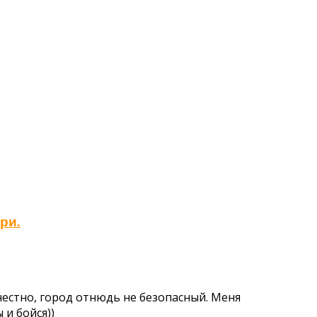
ри.
честно, город отнюдь не безопасный. Меня
 и бойся))