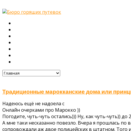
Главная
О нас
Туры
Подбор тура
Заметки путешественника
Галерея
Контакты
Традиционные марокканские дома или принци
Надеюсь ещё не надоела с
Онлайн очерками про Марокко ))
Погодите, чуть-чуть остались))) Ну, как чуть-чуть)) д
А мне таки несказанно повезло. Вчера я прошлась по 
сопровождали аж двое полицейских в штатном. Того и г