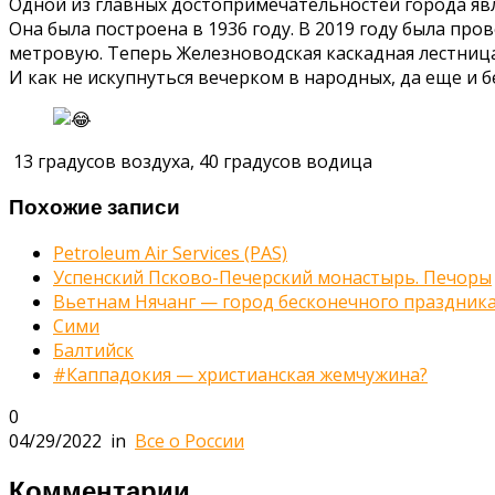
Одной из главных достопримечательностей города явл
Она была построена в 1936 году. В 2019 году была пр
метровую. Теперь Железноводская каскадная лестница
И как не искупнуться вечерком в народных, да еще и 
13 градусов воздуха, 40 градусов водица
Похожие записи
Petroleum Air Services (РАS)
Успенский Псково-Печерский монастырь. Печоры
Вьетнам Нячанг — город бесконечного праздника 
Сими
Балтийск
#Каппадокия — христианская жемчужина?
0
04/29/2022
in
Все о России
Комментарии