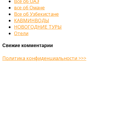
Все об ОАЭ
все об Омане
Все об Узбекистане
КАВМИНВОДЫ
НОВОГОДНИЕ ТУРЫ
Отели
Свежие комментарии
Политика конфиденциальности >>>
Midway Theme © 2026
Главная
О нас
Туры
Подбор тура
Заметки путешественника
Галерея
Контакты