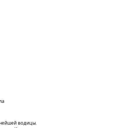
ла
уснейшей водицы.