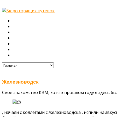
Главная
О нас
Туры
Подбор тура
Заметки путешественника
Галерея
Контакты
Железноводск
Свое знакомство КВМ, хотя в прошлом году я здесь бы
, начали с коллегами с Железноводска , испили наивк