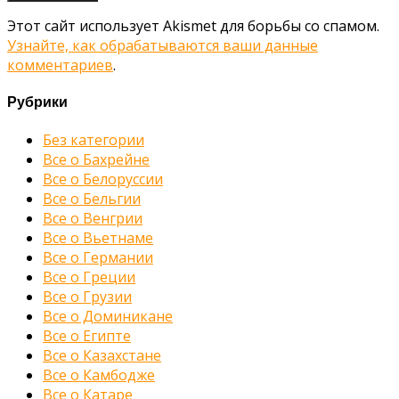
Этот сайт использует Akismet для борьбы со спамом.
Узнайте, как обрабатываются ваши данные
комментариев
.
Рубрики
Без категории
Все о Бахрейне
Все о Белоруссии
Все о Бельгии
Все о Венгрии
Все о Вьетнаме
Все о Германии
Все о Греции
Все о Грузии
Все о Доминикане
Все о Египте
Все о Казахстане
Все о Камбодже
Все о Катаре