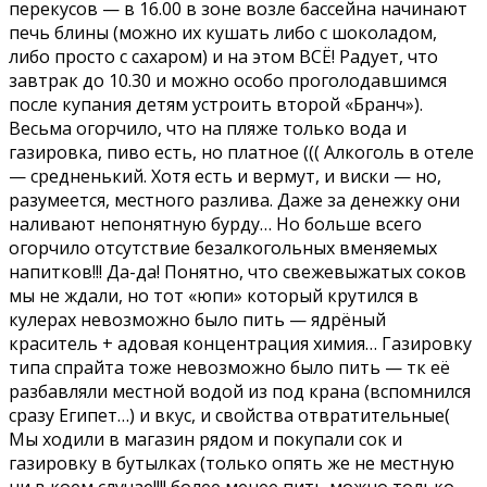
перекусов — в 16.00 в зоне возле бассейна начинают
печь блины (можно их кушать либо с шоколадом,
либо просто с сахаром) и на этом ВСЁ! Радует, что
завтрак до 10.30 и можно особо проголодавшимся
после купания детям устроить второй «Бранч»).
Весьма огорчило, что на пляже только вода и
газировка, пиво есть, но платное ((( Алкоголь в отеле
— средненький. Хотя есть и вермут, и виски — но,
разумеется, местного разлива. Даже за денежку они
наливают непонятную бурду… Но больше всего
огорчило отсутствие безалкогольных вменяемых
напитков!!! Да-да! Понятно, что свежевыжатых соков
мы не ждали, но тот «юпи» который крутился в
кулерах невозможно было пить — ядрёный
краситель + адовая концентрация химия… Газировку
типа спрайта тоже невозможно было пить — тк её
разбавляли местной водой из под крана (вспомнился
сразу Египет…) и вкус, и свойства отвратительные(
Мы ходили в магазин рядом и покупали сок и
газировку в бутылках (только опять же не местную