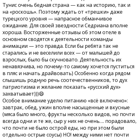
Тунис очень бедная страна — как на историю, так и
на «роскошь». Поэтому ждать от «трешки» даже
турецкого уровня — напрасное обманчивое
ожидание. Для своей звездности Седриана вполне
хороша. Восторженные отзывы об этом отеле в
основном сводятся к деятельности команды
анимации — это правда. Если бы ребята так не
старались и не веселили всех — от малышей до
взрослых, было бы скучновато. Деятельность их
ненавязчива, но почему-то самому хочется пуститься
в пляс и начать драйвовать) Особенно когда рядом
слышишь родную речь соотечественников, то дух
патриотизма и желание показать «русский дух»
захватывает)))😄
Особое внимание уделю питанию «всё включено»:
завтрак, обед, ужин вполне насыщенные и вкусные
(мяса было много, фрукты несколько видов, но почти
всегда одни и те же, сыр у них не очень…. порадовало,
что почти не было острой еды, но при этом были
отдельно острые соусы) НО! между ними нет почти