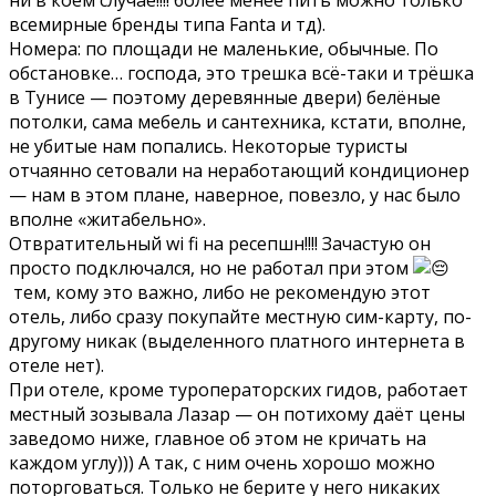
ни в коем случае!!!! более менее пить можно только
всемирные бренды типа Fanta и тд).
Номера: по площади не маленькие, обычные. По
обстановке… господа, это трешка всё-таки и трёшка
в Тунисе — поэтому деревянные двери) белёные
потолки, сама мебель и сантехника, кстати, вполне,
не убитые нам попались. Некоторые туристы
отчаянно сетовали на неработающий кондиционер
— нам в этом плане, наверное, повезло, у нас было
вполне «житабельно».
Отвратительный wi fi на ресепшн!!!! Зачастую он
просто подключался, но не работал при этом
тем, кому это важно, либо не рекомендую этот
отель, либо сразу покупайте местную сим-карту, по-
другому никак (выделенного платного интернета в
отеле нет).
При отеле, кроме туроператорских гидов, работает
местный зозывала Лазар — он потихому даёт цены
заведомо ниже, главное об этом не кричать на
каждом углу))) А так, с ним очень хорошо можно
поторговаться. Только не берите у него никаких